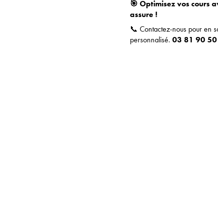
🎯 Optimisez vos cours a
Solution 360°
assure !
📞 Contactez-nous pour en sa
AquaFit Pro Pack
personnalisé.
03 81 90 5
Catalogue
Actualités
Contact