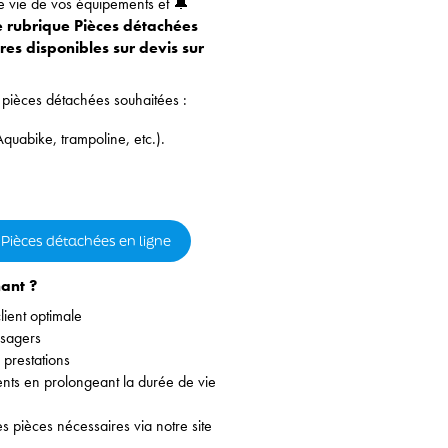
e vie de vos équipements et 🔔
e rubrique Pièces détachées
res disponibles sur devis sur
pièces détachées souhaitées :
quabike, trampoline, etc.).
 Pièces détachées en ligne
ant ?
ient optimale
usagers
 prestations
nts en prolongeant la durée de vie
quatiques
pièces nécessaires via notre site