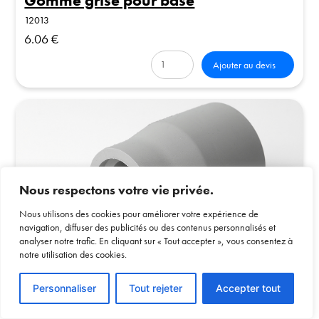
Gomme grise pour base
12013
6.06 €
Ajouter au devis
Nous respectons votre vie privée.
Nous utilisons des cookies pour améliorer votre expérience de
navigation, diffuser des publicités ou des contenus personnalisés et
analyser notre trafic. En cliquant sur « Tout accepter », vous consentez à
notre utilisation des cookies.
Gomme nouvelle génération pour
base
Voir le devis
Personnaliser
Tout rejeter
Accepter tout
12014