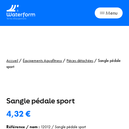
Menu
Skip
to
content
Accueil
/
Équipements Aquafitness
/
Pièces détachées
/ Sangle pédale
sport
Sangle pédale sport
4,32
€
Référence / nom :
12012
/
Sangle pédale sport