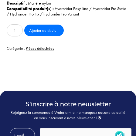
Descriptif :
Matière nylon
Compatibilité produit(s) :
Hydrorider Easy Line / Hydrorider Pro Statiq
/ Hydrorider Pro Fix / hydrorider Pro Variant
quantité
Ajouter au devis
de
Sangle
pédale
Catégorie :
Pièces détachées
sport
S'inscrire à notre newsletter
Rejoignez la communauté Waterform et ne manquez aucune actualité
en vous inscrivant à notre Newsletter ! 🌟
Veuillez laisser ce champ vide.