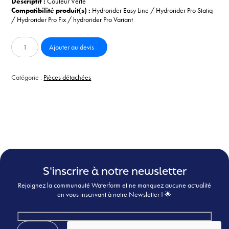
Descriptif :
Couleur Verte
Compatibilité produit(s) :
Hydrorider Easy Line / Hydrorider Pro Statiq
/ Hydrorider Pro Fix / hydrorider Pro Variant
quantité
Ajouter au devis
de
Selle
confort
Catégorie :
Pièces détachées
verte
S'inscrire à notre newsletter
Rejoignez la communauté Waterform et ne manquez aucune actualité
en vous inscrivant à notre Newsletter ! 🌟
Veuillez laisser ce champ vide.