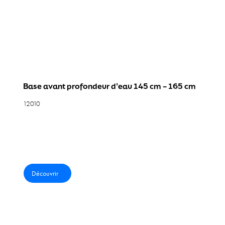
Équipements Aquafitness
Équipements pédagogiques aquatiques
Solution 360°
Base avant profondeur d’eau 145 cm – 165 cm
AquaFit Pro Pack
12010
Catalogue
Actualités
Contact
Découvrir