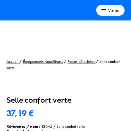
Menu
Skip
to
content
Accueil
/
Équipements Aquafitness
/
Pièces détachées
/ Selle confort
verte
Selle confort verte
37,19
€
Référence / nom :
12045
/
Selle confort verte