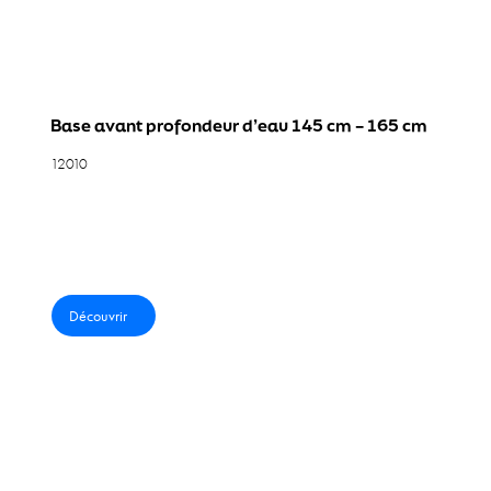
Équipements Aquafitness
Équipements pédagogiques aquatiques
Solution 360°
Base avant profondeur d’eau 145 cm – 165 cm
12010
AquaFit Pro Pack
Catalogue
Actualités
Découvrir
Contact