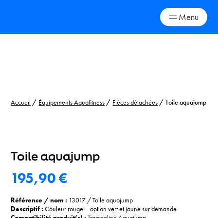
Menu
Skip
to
content
Accueil
/
Équipements Aquafitness
/
Pièces détachées
/ Toile aquajump
Toile aquajump
195,90
€
Référence / nom :
13017
/
Toile aquajump
Descriptif :
Couleur rouge – option vert et jaune sur demande
Compatibilité produit(s) :
Trampoline A
quajump