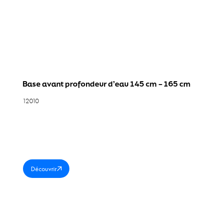
Forme et fitness aquatique
Équipements Aquafitness
Équipements pédagogiques aquatiques
Solution 360°
Base avant profondeur d’eau 145 cm – 165 cm
AquaFit Pro Pack
12010
Catalogue
Actualités
Découvrir
Contact