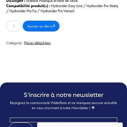
Descriptif :
Matière Plastique et fibre de verre
Compatibilité produit(s) :
Hydrorider Easy Line / Hydrorider Pro Statiq
/ Hydrorider Pro Fix / Hydrorider Pro Variant
quantité
Ajouter au devis
de
Pédale
sport
Catégorie :
Pièces détachées
gauche
S'inscrire à notre newsletter
Rejoignez la communauté Waterform et ne manquez aucune actualité
en vous inscrivant à notre Newsletter ! 🌟
Veuillez laisser ce champ vide.