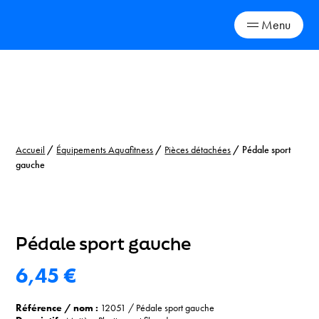
Menu
Skip
to
content
Accueil
/
Équipements Aquafitness
/
Pièces détachées
/ Pédale sport
gauche
Pédale sport gauche
6,45
€
Référence / nom :
12051
/
Pédale sport gauche