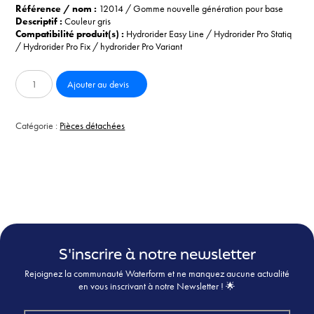
Référence / nom :
12014
/
Gomme nouvelle génération pour base
Descriptif :
Couleur gris
Compatibilité produit(s) :
Hydrorider Easy Line / Hydrorider Pro Statiq
/ Hydrorider Pro Fix / hydrorider Pro Variant
quantité
Ajouter au devis
de
Gomme
nouvelle
Catégorie :
Pièces détachées
génération
pour
base
S'inscrire à notre newsletter
Rejoignez la communauté Waterform et ne manquez aucune actualité
en vous inscrivant à notre Newsletter ! 🌟