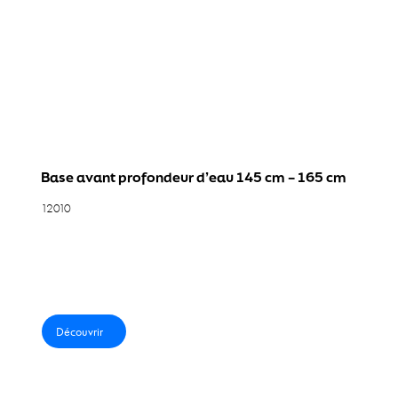
Forme et fitness aquatique
Équipements Aquafitness
Équipements pédagogiques aquatiques
Solution 360°
Base avant profondeur d’eau 145 cm – 165 cm
AquaFit Pro Pack
12010
Catalogue
Actualités
Contact
Découvrir