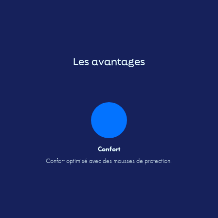
Équipements pédagogiques aquatiques
Solution 360°
AquaFit Pro Pack
Les avantages
Catalogue
Actualités
Contact
Confort
Confort optimisé avec des mousses de protection.