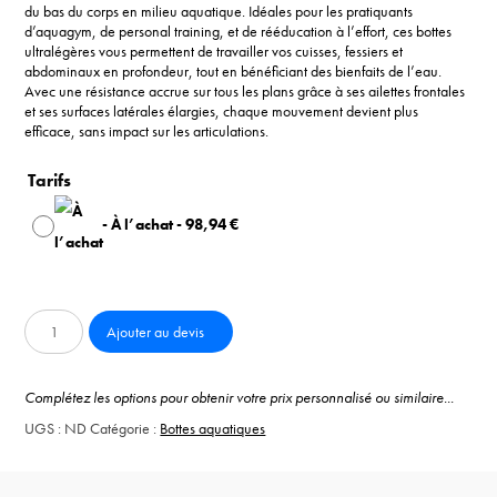
du bas du corps en milieu aquatique. Idéales pour les pratiquants
d’aquagym, de personal training, et de rééducation à l’effort, ces bottes
ultralégères vous permettent de travailler vos cuisses, fessiers et
abdominaux en profondeur, tout en bénéficiant des bienfaits de l’eau.
Avec une résistance accrue sur tous les plans grâce à ses ailettes frontales
et ses surfaces latérales élargies, chaque mouvement devient plus
efficace, sans impact sur les articulations.
Tarifs
-
À l’achat
-
98,94
€
quantité
Ajouter au devis
de
Paire
de
Complétez les options pour obtenir votre prix personnalisé ou similaire...
bottes
UGS :
ND
Catégorie :
Bottes aquatiques
aquatique
Waterform